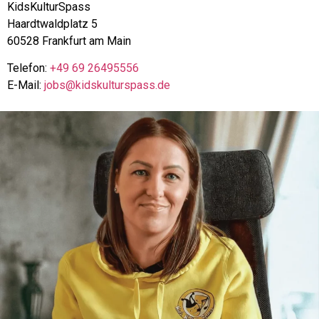
KidsKulturSpass
Haardtwaldplatz 5
60528 Frankfurt am Main
Telefon:
+49 69 26495556
E-Mail:
jobs@kidskulturspass.de