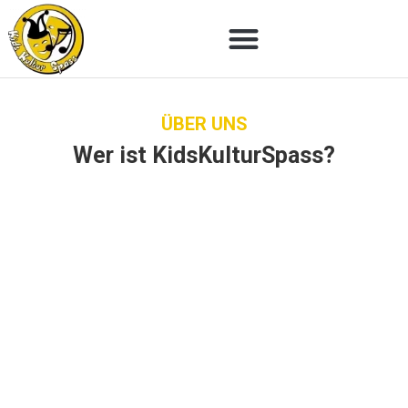
St
Ve
Üb
ÜBER UNS
Wer ist KidsKulturSpass?
Ka
We